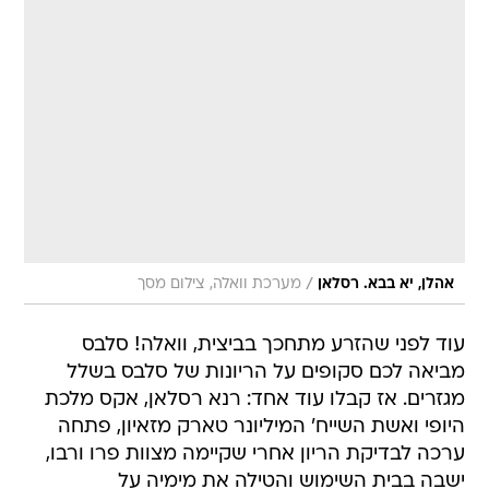
/
אהלן, יא בבא. רסלאן
מערכת וואלה, צילום מסך
עוד לפני שהזרע מתחכך בביצית, וואלה! סלבס
מביאה לכם סקופים על הריונות של סלבס בשלל
מגזרים. אז קבלו עוד אחד: רנא רסלאן, אקס מלכת
היופי ואשת השייח' המיליונר טארק מזאיון, פתחה
ערכה לבדיקת הריון אחרי שקיימה מצוות פרו ורבו,
ישבה בבית השימוש והטילה את מימיה על
האינסטרומנט האמין. מקורותינו היושבים בתוך
האסלה מדווחים כי הבדיקה יצאה חיובית.