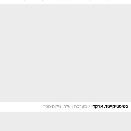
/
ספיסטיקייטד. ארקדי
מערכת וואלה, צילום מסך