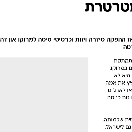
מטרטרת
הפקה סידרה ויזות וכרטיסי טיסה למרוקו און דה
טה
מתקתקת
 במרוקו.
היא לא
ץ את אמה
ו לארג'ים
תי תוך 48 שעות ויזות כניסה
ית שכמותה,
ם לישראל,