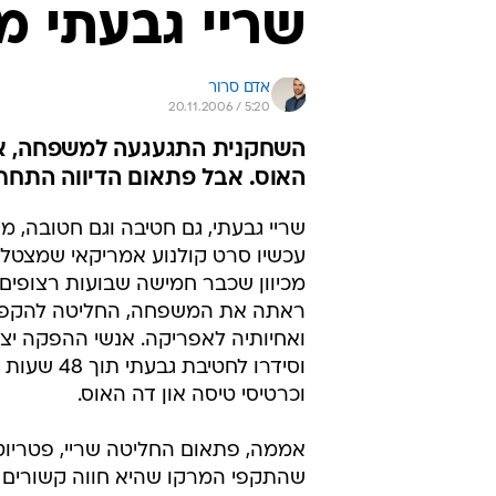
שריי גבעתי 
אדם סרור
20.11.2006 / 5:20
השחקנית התגעגעה למשפחה, אז ה
האוס. אבל פתאום הדיווה התחר
שריי גבעתי, גם חטיבה וגם חטובה, 
עכשיו סרט קולנוע אמריקאי שמצטלם
מכיוון שכבר חמישה שבועות רצופים 
ראתה את המשפחה, החליטה להקפי
ואחיותיה לאפריקה. אנשי ההפקה יצא
וסידרו לחטיבת גבע
וכרטיסי טיסה און דה האוס.
אממה, פתאום החליטה שריי, פטריוט
שהתקפי המרקו שהיא חווה קשורים ג