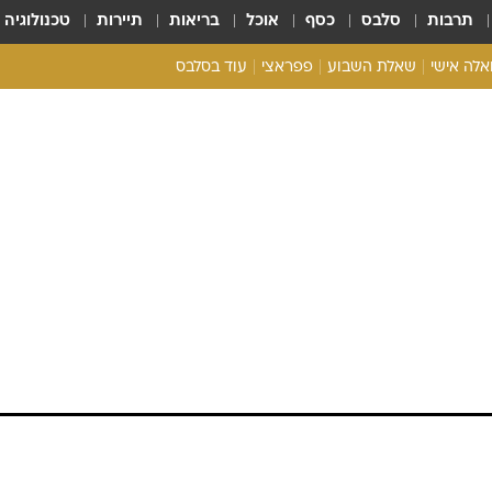
תרבות
סלבס
כסף
אוכל
בריאות
תיירות
טכנולוגיה
ואלה אישי
שאלת השבוע
פפראצי
עוד בסלבס
ריאליטי צ'ק
אונלי פאן
בית המלוכה
כל הכתבות
רכלו לנו